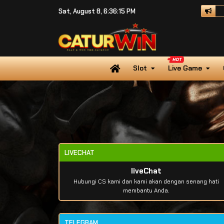
Sat, August 8, 6:36:15 PM
Slot
Live Game
LIVECHAT
liveChat
Hubungi CS kami dan kami akan dengan senang hati
membantu Anda.
TELEGRAM