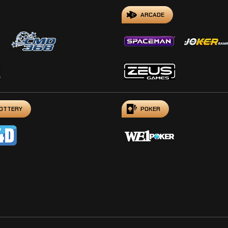
ARCADE
OTTERY
POKER